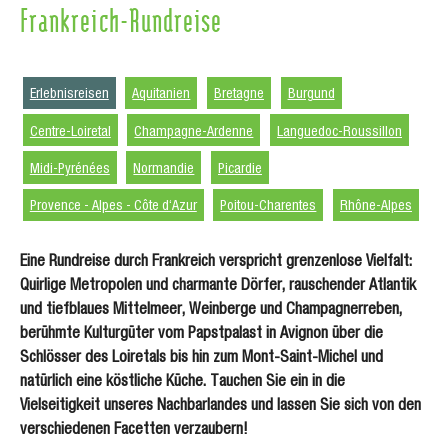
Frankreich-Rundreise
Erlebnisreisen
Aquitanien
Bretagne
Burgund
Centre-Loiretal
Champagne-Ardenne
Languedoc-Roussillon
Midi-Pyrénées
Normandie
Picardie
Provence - Alpes - Côte d‘Azur
Poitou-Charentes
Rhône-Alpes
Eine Rundreise durch Frankreich verspricht grenzenlose Vielfalt:
Quirlige Metropolen und charmante Dörfer, rauschender Atlantik
und tiefblaues Mittelmeer, Weinberge und Champagnerreben,
berühmte Kulturgüter vom Papstpalast in Avignon über die
Schlösser des Loiretals bis hin zum Mont-Saint-Michel und
natürlich eine köstliche Küche. Tauchen Sie ein in die
Vielseitigkeit unseres Nachbarlandes und lassen Sie sich von den
verschiedenen Facetten verzaubern!