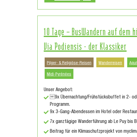
10 Tage – BusWandern auf dem h
Via Podiensis - der Klassiker
Pilger- & Religiöse-Reisen
Wanderreisen
Aqui
Midi-Pyrénées
Unser Angebot:
9x Übernachtung/Frühstücksbuffet in 2- ode
Programm.
9x 3-Gang-Abendessen im Hotel oder Restaur
7x ganztägige Wanderführung ab Le Puy bis Bia
Beitrag für ein Klimaschutzprojekt von myclim