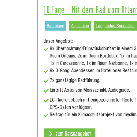
10 Tage – Mit dem Rad vom Atlan
Radreisen
Aquitanien
Languedoc-Roussillon
Unser Angebot:
9x Übernachtung/Frühstücksbuffet in einem 3
Raum Orléans, 2x im Raum Bordeaux, 1x im Ra
1x in Carcassonne, 1x im Raum Narbonne, 1x 
9x 3-Gang-Abendessen im Hotel oder Restaur
7x ganztägige Radführung.
Eintritt Abtei von Moissac inkl. Audioguide.
LC-Radreisebuch mit eingezeichneter Route fü
GPS-Daten verfügbar.
Beitrag für ein Klimaschutzprojekt von myclim
zum Reiseangebot