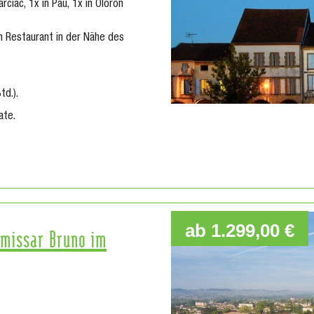
rciac, 1x in Pau, 1x in Oloron
 Restaurant in der Nähe des
td.).
ate.
ab 1.299,00 €
mmissar Bruno im