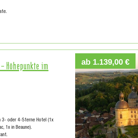
ate.
ab 1.139,00 €
d – Höhepunkte im
 3- oder 4-Sterne Hotel (1x
c, 1x in Beaune).
ant.