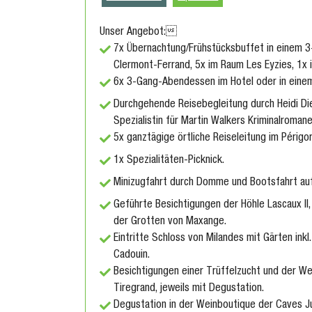
Unser Angebot:

7x Übernachtung/Frühstücksbuffet in einem 3-
Clermont-Ferrand, 5x im Raum Les Eyzies, 1x 
6x 3-Gang-Abendessen im Hotel oder in einem
Durchgehende Reisebegleitung durch Heidi Dieh
Spezialistin für Martin Walkers Kriminalromane 
5x ganztägige örtliche Reiseleitung im Périgor
1x Spezialitäten-Picknick.
Minizugfahrt durch Domme und Bootsfahrt au
Geführte Besichtigungen der Höhle Lascaux I
der Grotten von Maxange.
Eintritte Schloss von Milandes mit Gärten inkl
Cadouin.
Besichtigungen einer Trüffelzucht und der We
Tiregrand, jeweils mit Degustation.
Degustation in der Weinboutique der Caves Ju