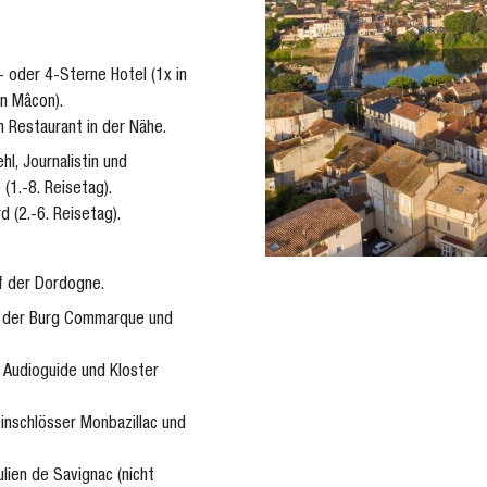
 oder 4-Sterne Hotel (1x in
in Mâcon).
 Restaurant in der Nähe.
l, Journalistin und
(1.-8. Reisetag).
d (2.-6. Reisetag).
f der Dordogne.
I, der Burg Commarque und
. Audioguide und Kloster
inschlösser Monbazillac und
lien de Savignac (nicht