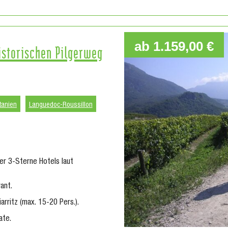
ab 1.159,00 €
istorischen Pilgerweg
tanien
Languedoc-Roussillon
r 3-Sterne Hotels laut
ant.
rritz (max. 15-20 Pers.).
ate.