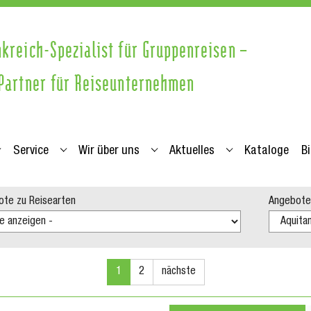
nkreich-Spezialist für Gruppenreisen –
 Partner für Reiseunternehmen
Service
Wir über uns
Aktuelles
Kataloge
B
eisearten"
ubmenu for "Info zu Regionen"
Submenu for "Service"
Submenu for "Wir über uns"
Submenu for "Ak
te zu Reisearten
Angebote
1
2
nächste