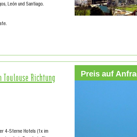
os, León und Santiago.
ate.
Preis auf Anfr
on Toulouse Richtung
r 4-Sterne Hotels (1x im