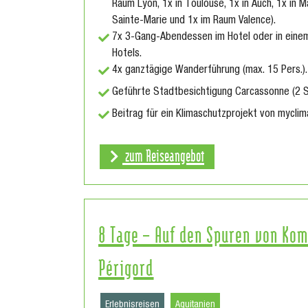
Raum Lyon, 1x in Toulouse, 1x in Auch, 1x in Ma
Sainte-Marie und 1x im Raum Valence).
7x 3-Gang-Abendessen im Hotel oder in einem
Hotels.
4x ganztägige Wanderführung (max. 15 Pers.).
Geführte Stadtbesichtigung Carcassonne (2 S
Beitrag für ein Klimaschutzprojekt von myclim
zum Reiseangebot
8 Tage – Auf den Spuren von Ko
Périgord
Erlebnisreisen
Aquitanien