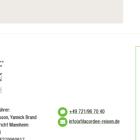
ührer:
+49 721/96 70 40
sson, Yannick Brand
info(at)lacordee-reisen.de
richt Mannheim
4