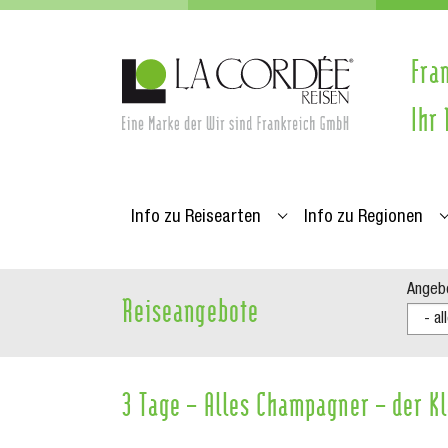
Zum Hauptinhalt springen
Skip to page footer
Fra
Ihr
Info zu Reisearten
Info zu Regionen
Submenu for "Info zu R
S
Angebo
Reiseangebote
3 Tage – Alles Champagner – der K