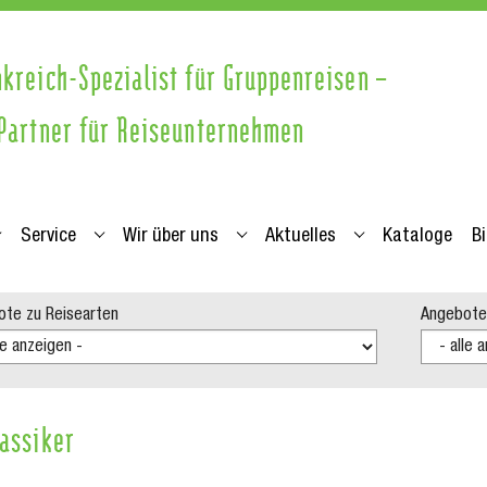
nkreich-Spezialist für Gruppenreisen –
 Partner für Reiseunternehmen
Service
Wir über uns
Aktuelles
Kataloge
B
eisearten"
ubmenu for "Info zu Regionen"
Submenu for "Service"
Submenu for "Wir über uns"
Submenu for "Ak
te zu Reisearten
Angebote
lassiker