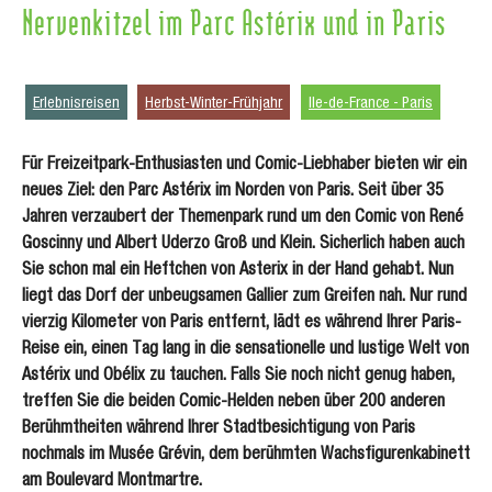
Nervenkitzel im Parc Astérix und in Paris
Erlebnisreisen
Herbst-Winter-Frühjahr
Ile-de-France - Paris
Für Freizeitpark-Enthusiasten und Comic-Liebhaber bieten wir ein
neues Ziel: den Parc Astérix im Norden von Paris. Seit über 35
Jahren verzaubert der Themenpark rund um den Comic von René
Goscinny und Albert Uderzo Groß und Klein. Sicherlich haben auch
Sie schon mal ein Heftchen von Asterix in der Hand gehabt. Nun
liegt das Dorf der unbeugsamen Gallier zum Greifen nah. Nur rund
vierzig Kilometer von Paris entfernt, lädt es während Ihrer Paris-
Reise ein, einen Tag lang in die sensationelle und lustige Welt von
Astérix und Obélix zu tauchen. Falls Sie noch nicht genug haben,
treffen Sie die beiden Comic-Helden neben über 200 anderen
Berühmtheiten während Ihrer Stadtbesichtigung von Paris
nochmals im Musée Grévin, dem berühmten Wachsfigurenkabinett
am Boulevard Montmartre.