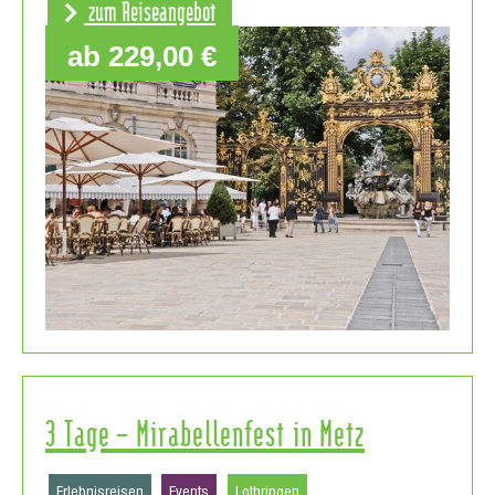
zum Reiseangebot
ab 229,00 €
3 Tage – Mirabellenfest in Metz
Erlebnisreisen
Events
Lothringen