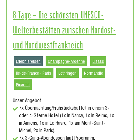
8 Tage – Die schönsten UNESCO-
Welterbestätten zwischen Nordost-
und Nordwestfrankreich
Erlebnisreisen
Champagne-Ardenne
Elsass
Ile-de-France - Paris
Lothringen
Normandie
Picardie
Unser Angebot:
7x Übernachtung/Frühstücksbuffet in einem 3-
oder 4-Sterne Hotel (1x in Nancy, 1x in Reims, 1x
in Amiens, 1x in Le Havre, 1x am Mont-Saint-
Michel, 2x in Paris).
7x 3-Gang-Abendessen laut Programm.