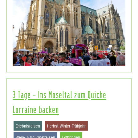
3 Tage – Ins Moseltal zum Quiche
Lorraine backen
Erlebnisreisen
Herbst-Winter-Frühjahr
Wein- & Gourmetreisen
Lothringen