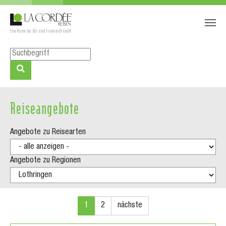
Zum Hauptinhalt springen
Skip to page footer
Reiseangebote
Angebote zu Reisearten
Angebote zu Regionen
1
2
nächste